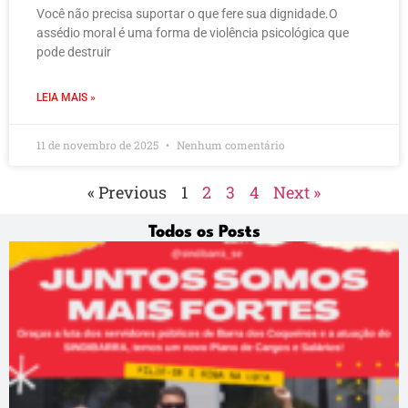
Você não precisa suportar o que fere sua dignidade.O
assédio moral é uma forma de violência psicológica que
pode destruir
LEIA MAIS »
11 de novembro de 2025
Nenhum comentário
« Previous
1
2
3
4
Next »
Todos os Posts