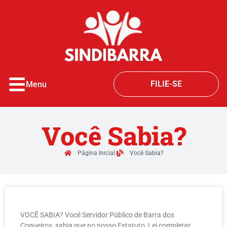
o
conteúdo
FILIE-SE
Menu
Você Sabia?
Página Inicial
Você Sabia?
VOCÊ SABIA? Você Servidor Público de Barra dos
Coqueiros, sabia que no nosso Estatuto, Lei completar