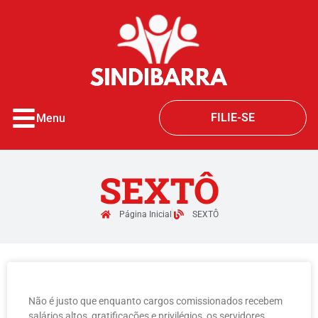
o
conteúdo
FILIE-SE
Menu
SEXTÔ
Página Inicial
SEXTÔ
Não é justo que enquanto cargos comissionados recebem
salários altos, gratificações e privilégios, os servidores