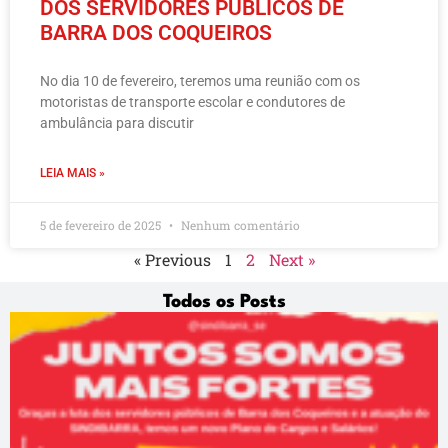
DOS SERVIDORES PÚBLICOS DE
BARRA DOS COQUEIROS
No dia 10 de fevereiro, teremos uma reunião com os
motoristas de transporte escolar e condutores de
ambulância para discutir
LEIA MAIS »
5 de fevereiro de 2025
Nenhum comentário
« Previous
1
2
Next »
Todos os Posts