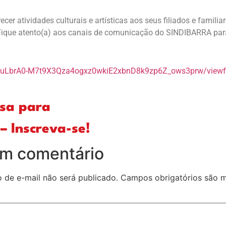
atividades culturais e artísticas aos seus filiados e familiares
. Fique atento(a) aos canais de comunicação do SINDIBARRA pa
SfBuLbrA0-M7t9X3Qza4ogxz0wkiE2xbnD8k9zp6Z_ows3prw/view
esa para
– Inscreva-se!
um comentário
 de e-mail não será publicado.
Campos obrigatórios são