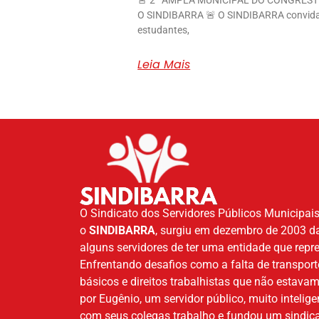
🚨 2ª AMPLA MUNICIPAL DO CONGREST
O SINDIBARRA 🚨 O SINDIBARRA convida 
estudantes,
Leia Mais
O Sindicato dos Servidores Públicos Municipais
o
SINDIBARRA
, surgiu em dezembro de 2003 d
alguns servidores de ter uma entidade que repr
Enfrentando desafios como a falta de transpor
básicos e direitos trabalhistas que não estava
por Eugênio, um servidor público, muito intelige
com seus colegas trabalho e fundou um sindica