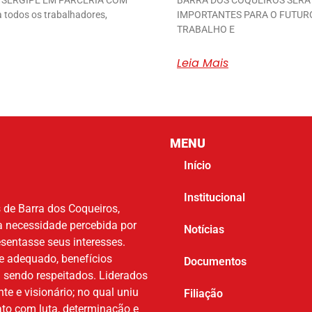
 SERGIPE EM PARCERIA COM
BARRA DOS COQUEIROS SERÁ
todos os trabalhadores,
IMPORTANTES PARA O FUTURO
TRABALHO E
Leia Mais
MENU
Início
Institucional
 de Barra dos Coqueiros,
a necessidade percebida por
Notícias
esentasse seus interesses.
te adequado, benefícios
Documentos
m sendo respeitados. Liderados
nte e visionário; no qual uniu
Filiação
to com luta, determinação e