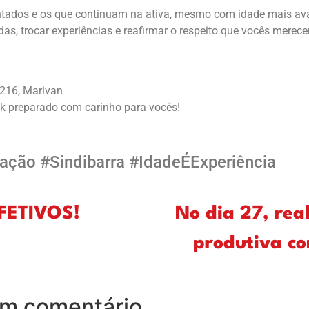
ntados e os que continuam na ativa, mesmo com idade mais ava
, trocar experiências e reafirmar o respeito que vocês merec
 216, Marivan
k preparado com carinho para vocês!
ação #Sindibarra #IdadeÉExperiência
FETIVOS!
No dia 27, rea
produtiva co
um comentário