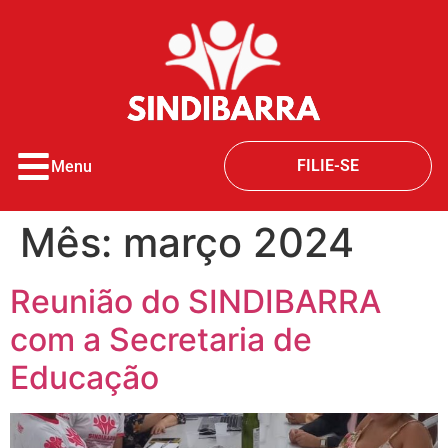
o
conteúdo
FILIE-SE
Menu
Mês:
março 2024
Reunião do SINDIBARRA
com a Secretaria de
Educação