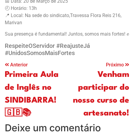
📅 Data: 20 de Março de 2025
🕘 Horário: 13h
📍 Local: Na sede do sindicato,Travessa Flora Reis 216,
Marivan
Sua presença é fundamental! Juntos, somos mais fortes! ✊
RespeiteOServidor #ReajusteJá
#UnidosSomosMaisFortes
Anterior
Próximo
Primeira Aula
Venham
de Inglês no
participar do
SINDIBARRA!
nosso curso de
🇬🇧📚
artesanato!
Deixe um comentário