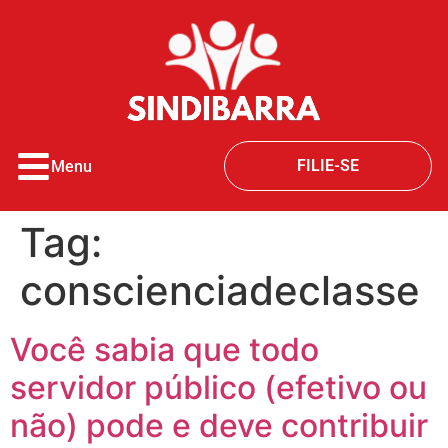
o
conteúdo
FILIE-SE
Menu
Tag:
conscienciadeclasse
Você sabia que todo
servidor público (efetivo ou
não) pode e deve contribuir